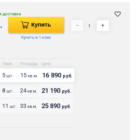
я доставка
.
Купить
−
+
Купить в 1 клик
Ламп
Площадь
Цена
16 890
5
15
руб.
шт.
кв.м.
21 190
8
24
руб.
шт.
кв.м.
25 890
11
33
руб.
шт.
кв.м.