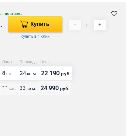
ая доставка
.
Купить
−
+
Купить в 1 клик
Ламп
Площадь
Цена
22 190
8
24
руб.
шт.
кв.м.
24 990
11
33
руб.
шт.
кв.м.