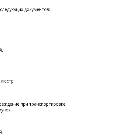
 следующих документов:
й.
 люстр;
реждение при транспортировке;
купок;
й.