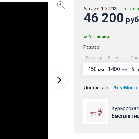
Артикул:
1037712ш
Беспла
46 200
руб
В наличии
Размер:
Диаметр
Высота
Лам
450
1400
5
мм
мм
ш
Доставка
в г.
Эль-Монте
Курьерская
бесплатн