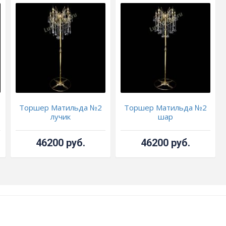
Торшер Матильда №2
Торшер Матильда №2
лучик
шар
46200 руб.
46200 руб.