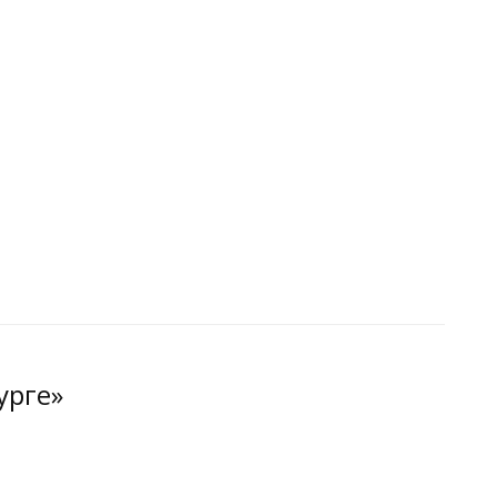
урге»