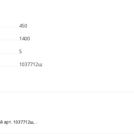
450
1400
5
1037712ш
 арт. 1037712ш, .