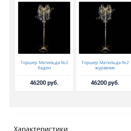
Торшер Матильда №2
Торшер Матильда №2
баден
журавлик
46200 руб.
46200 руб.
Характеристики