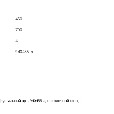
450
700
4
940455-л
устальный арт. 940455-л, потолочный крюк, .