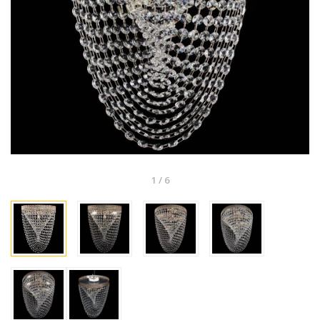
1
/
6