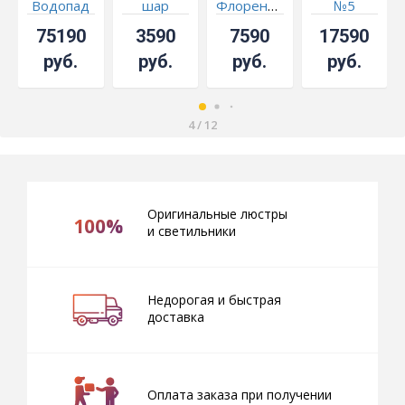
Водопад
шар
Флоренция
№5
№8
№1 с
карандаши
75190
3590
7590
17590
подвесом
руб.
руб.
руб.
руб.
4
/
12
Оригинальные люстры
100%
и светильники
Недорогая и быстрая
доставка
Оплата заказа при получении